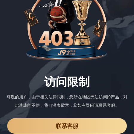
访问限制
尊敬的用户，由于相关法律限制，您所在地区无法访问J9产品，对
此造成的不便，我们深表歉意，您如有疑问请联系客服。
联系客服