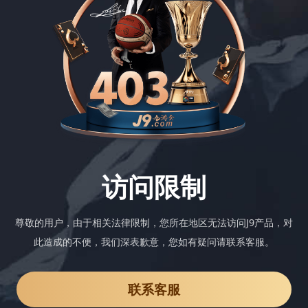
访问限制
尊敬的用户，由于相关法律限制，您所在地区无法访问J9产品，对
此造成的不便，我们深表歉意，您如有疑问请联系客服。
联系客服